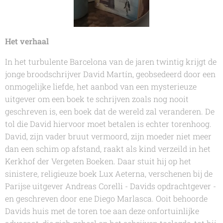
Het verhaal
In het turbulente Barcelona van de jaren twintig krijgt de
jonge broodschrijver David Martín, geobsedeerd door een
onmogelijke liefde, het aanbod van een mysterieuze
uitgever om een boek te schrijven zoals nog nooit
geschreven is, een boek dat de wereld zal veranderen. De
tol die David hiervoor moet betalen is echter torenhoog.
David, zijn vader bruut vermoord, zijn moeder niet meer
dan een schim op afstand, raakt als kind verzeild in het
Kerkhof der Vergeten Boeken. Daar stuit hij op het
sinistere, religieuze boek Lux Aeterna, verschenen bij de
Parijse uitgever Andreas Corelli - Davids opdrachtgever -
en geschreven door ene Diego Marlasca. Ooit behoorde
Davids huis met de toren toe aan deze onfortuinlijke