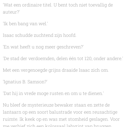
'Wat een ordinaire titel. U bent toch niet toevallig de
auteur?'
'Ik ben bang van wel.'
Isaac schudde zuchtend zijn hoofd.
'En wat heeft u nog meer geschreven?'
'De stad der verdoemden, delen één tot 120, onder andere.'
Met een vergenoegde grijns draaide Isaac zich om.
'Ignatius B. Samson?'
'Dat hij in vrede moge rusten en om u te dienen.'
Nu bleef de mysterieuze bewaker staan en zette de
lantaarn op een soort balustrade voor een reusachtige
ruimte. Ik keek op en was met stomheid geslagen. Voor
me verhief zich een kolossaal labyrint van bruggen,