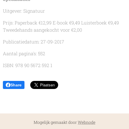
Uitgever: Signatuur
Prijs: Paperback €12,99 E-book €9,49 Luisterboek €9,49
Tweedehands aangekocht voor €2,00
Publicatiedatum: 27-09-2017
Aantal pagina's: 552
ISBN: 978 90 5672 592 1
Share
Mogelijk gemaakt door
Webnode