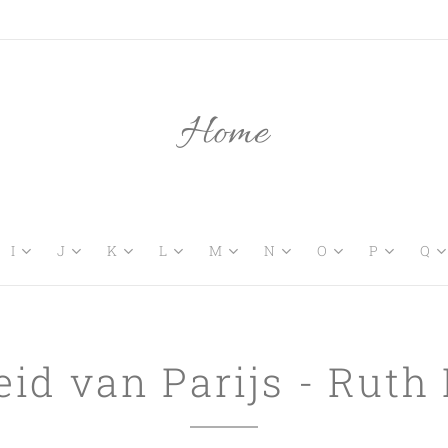
Home
I
J
K
L
M
N
O
P
Q
id van Parijs - Ruth