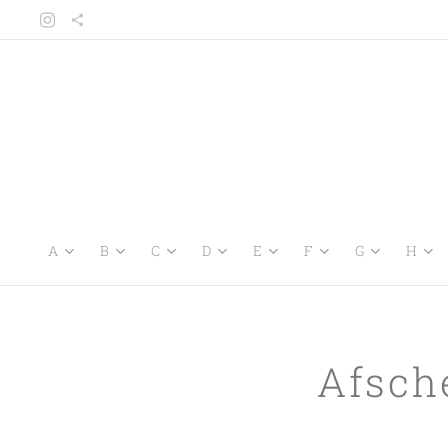
A
B
C
D
E
F
G
H
Afsche