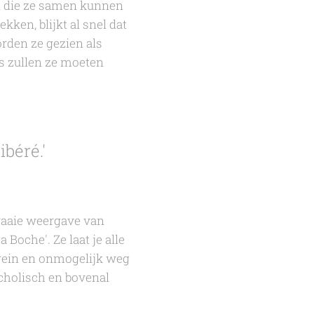
n die ze samen kunnen
ken, blijkt al snel dat
rden ze gezien als
s zullen ze moeten
ibéré.'
raaie weergave van
 Boche'. Ze laat je alle
trein en onmogelijk weg
cholisch en bovenal