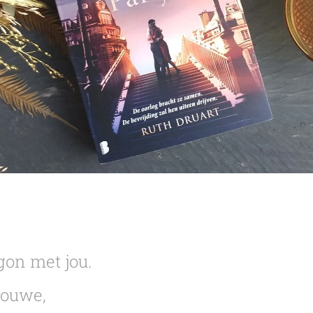
gon met jou.
 jouwe,