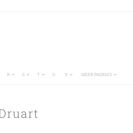
R
S
T
U
V
MEER PAGINA'S
 Druart