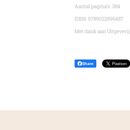
Aantal pagina's: 384
ISBN: 9789022596487
Met dank aan Uitgeverij
Share