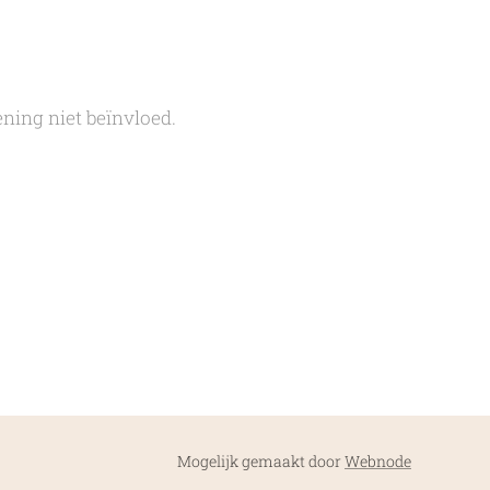
ning niet beïnvloed.
Mogelijk gemaakt door
Webnode