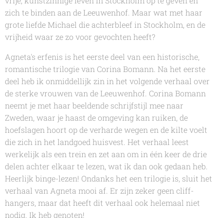
vrije, kunstzinnige leven in Stockholm op te geven en
zich te binden aan de Leeuwenhof. Maar wat met haar
grote liefde Michael die achterbleef in Stockholm, en de
vrijheid waar ze zo voor gevochten heeft?
Agneta's erfenis
is het eerste deel van een historische,
romantische trilogie van
Corina Bomann
. Na het eerste
deel heb ik onmiddellijk zin in het volgende verhaal over
de sterke vrouwen van de Leeuwenhof.
Corina Bomann
neemt je met haar beeldende schrijfstijl mee naar
Zweden, waar je haast de omgeving kan ruiken, de
hoefslagen hoort op de verharde wegen en de kilte voelt
die zich in het landgoed huisvest. Het verhaal leest
werkelijk als een trein en zet aan om in één keer de drie
delen achter elkaar te lezen, wat ik dan ook gedaan heb.
Heerlijk binge-lezen! Ondanks het een trilogie is, sluit het
verhaal van Agneta mooi af. Er zijn zeker geen cliff-
hangers, maar dat heeft dit verhaal ook helemaal niet
nodig. Ik heb genoten!