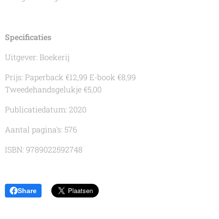
Specificaties
Uitgever: Boekerij
Prijs: Paperback €12,99 E-book €8,99
Tweedehandsgelukje €5,00
Publicatiedatum: 2020
Aantal pagina's: 576
ISBN: 9789022592748
Share