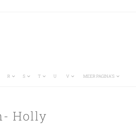
R
S
T
U
V
MEER PAGINA'S
- Holly