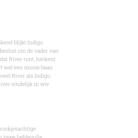
rel blijkt Indigo
e besluit om de vader van
at River runt, herkent
jgt wel een mooie baan
wel River als Indigo.
ver eindelijk in wie
prookjesachtige
n
twee liefdevolle,