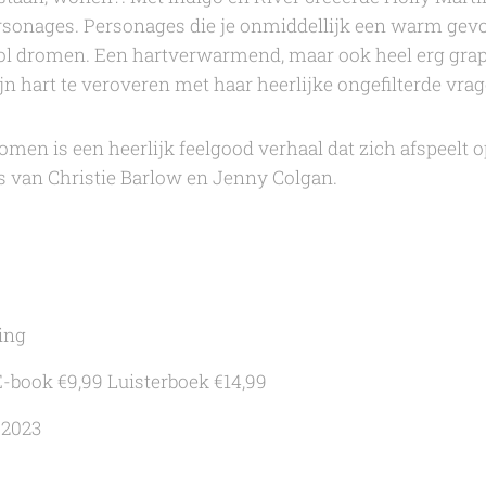
personages. Personages die je onmiddellijk een warm gevo
l dromen.
Een hartverwarmend, maar ook heel erg grap
mijn hart te veroveren met haar heerlijke ongefilterde vr
romen
is een heerlijk feelgood verhaal dat zich afspeelt 
s van Christie Barlow en Jenny Colgan.
ing
E-book €9,99 Luisterboek €14,99
 2023