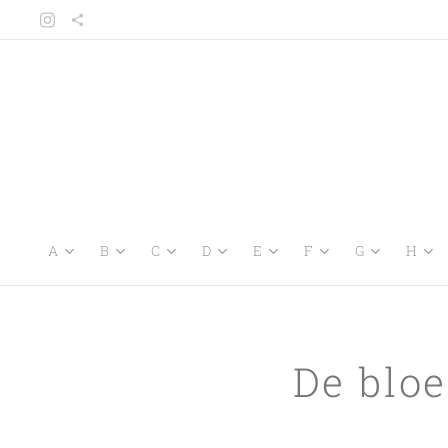
A
B
C
D
E
F
G
H
De blo