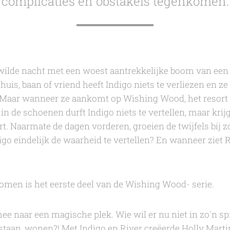
complicaties en obstakels tegenkomen.
lde nacht met een woest aantrekkelijke boom van een ke
huis, baan of vriend heeft Indigo niets te verliezen en z
 Maar wanneer ze aankomt op Wishing Wood, het resort d
d in de schoenen durft Indigo niets te vertellen, maar kri
t. Naarmate de dagen vorderen, groeien de twijfels bij zo
go eindelijk de waarheid te vertellen? En wanneer ziet Ri
romen
is het eerste deel van de
Wishing Wood
- serie.
ee naar een magische plek. Wie wil er nu niet in zo'n s
staan, wonen?! Met Indigo en River creëerde
Holly Marti