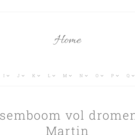
Home
I
J
K
L
M
N
O
P
Q
esemboom vol dromen
Martin