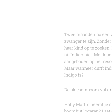
Twee maanden na een wi
zwanger te zijn. Zonder 
haar kind op te zoeken.
hij Indigo niet. Met loo
aangeboden op het resor
Maar wanneer durft Indi
Indigo is?
De bloesemboom vol d
Holly Martin
neemt je m
boomhut logeren? Laat 