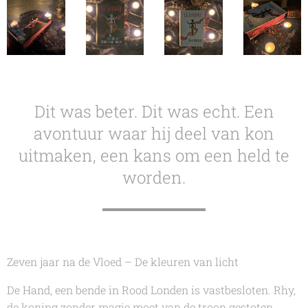
Dit was beter. Dit was echt. Een
avontuur waar hij deel van kon
uitmaken, een kans om een held te
worden.
Zeven jaar na de Vloed – De kleuren van licht
De Hand, een bende in Rood Londen is vastbesloten. Rhy,
de koning zonder magie moet van de troon gestoten