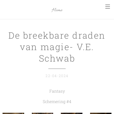
Home
De breekbare draden
van magie- V.E.
Schwab
22-04-2024
Fantasy
Schemering #4