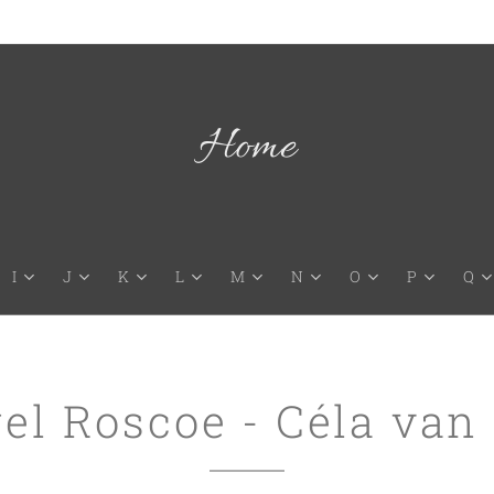
Home
I
J
K
L
M
N
O
P
Q
el Roscoe - Céla van 