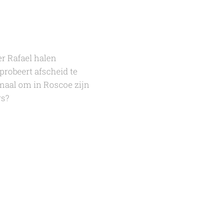
er Rafael halen
robeert afscheid te
emaal om in Roscoe zijn
rs?