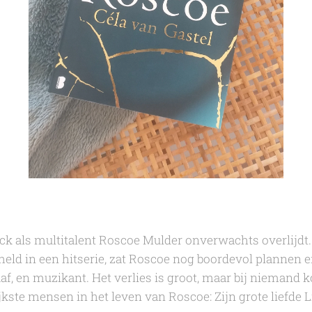
ock als multitalent Roscoe Mulder onverwachts overlijdt
eld in een hitserie, zat Roscoe nog boordevol plannen e
raaf, en muzikant. Het verlies is groot, maar bij niemand
jkste mensen in het leven van Roscoe: Zijn grote liefde L