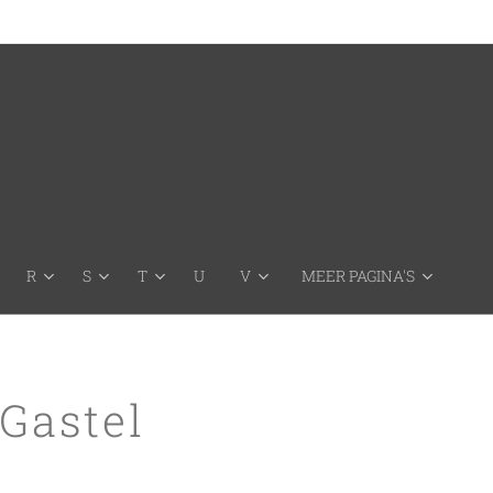
R
S
T
U
V
MEER PAGINA'S
Gastel