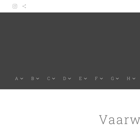
A
B
C
D
E
F
G
H
Vaarw