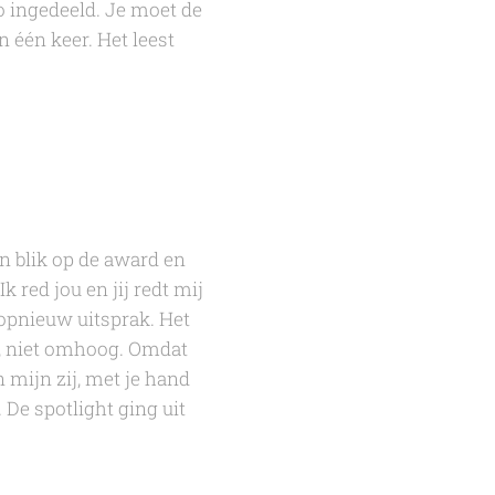
zo ingedeeld. Je moet de
n één keer. Het leest
jn blik op de award en
 red jou en jij redt mij
jd opnieuw uitsprak. Het
ij, niet omhoog. Omdat
n mijn zij, met je hand
 De spotlight ging uit