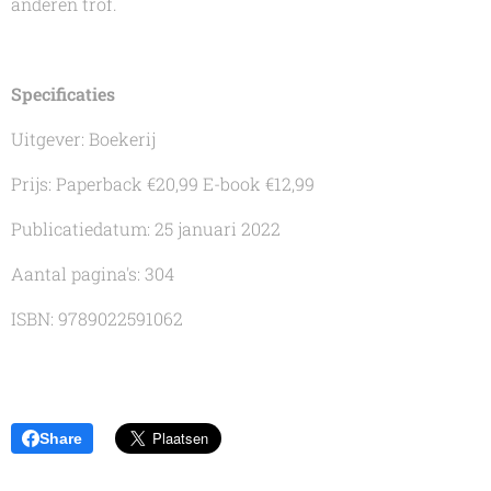
anderen trof.
Specificaties
Uitgever: Boekerij
Prijs: Paperback €20,99 E-book €12,99
Publicatiedatum: 25 januari 2022
Aantal pagina's: 304
ISBN: 9789022591062
Share