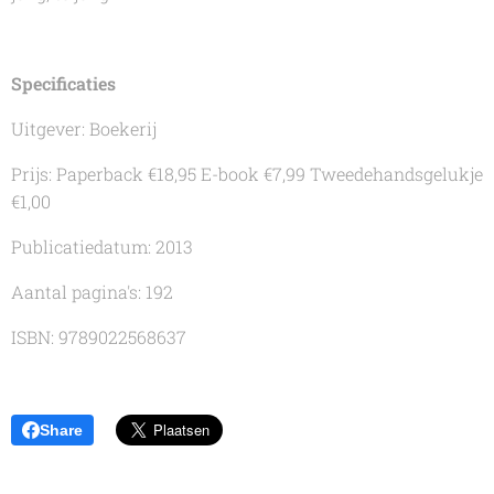
Specificaties
Uitgever: Boekerij
Prijs: Paperback €18,95 E-book €7,99
Tweedehandsgelukje
€1,00
Publicatiedatum: 2013
Aantal pagina's: 192
ISBN: 9789022568637
Share