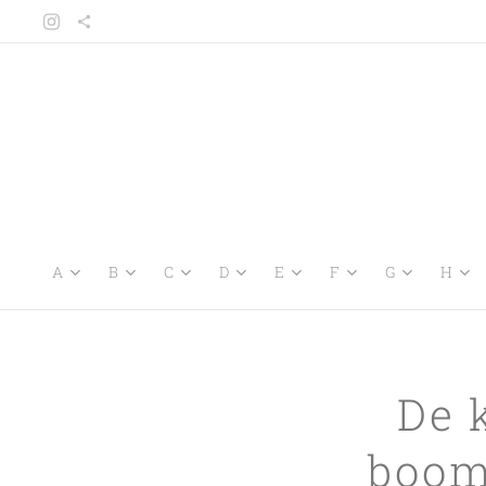
A
B
C
D
E
F
G
H
De 
boom