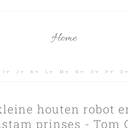
Home
I
J
K
L
M
N
O
P
Q
kleine houten robot e
stam prinses - Tom 