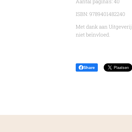
Aantal pagina's: 40
ISBN: 9789401482240
Met dank aan Uitgeveri
niet beïnvloed.
Share