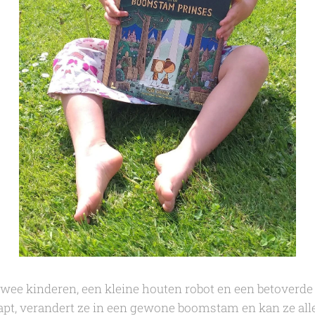
twee kinderen, een kleine houten robot en een betoverd
apt, verandert ze in een gewone boomstam en kan ze a