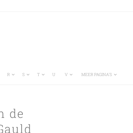
R
S
T
U
V
MEER PAGINA'S
n de
Gauld