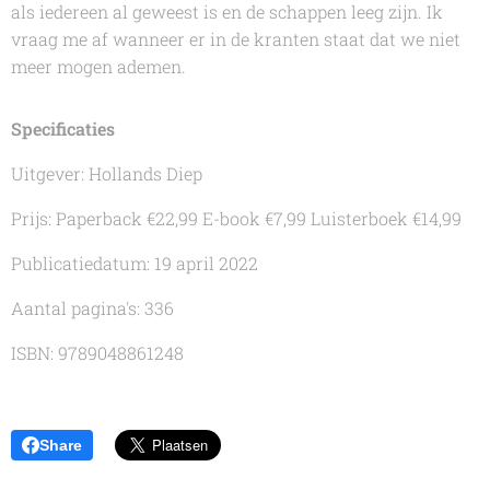
als iedereen al geweest is en de schappen leeg zijn. Ik
vraag me af wanneer er in de kranten staat dat we niet
meer mogen ademen.
Specificaties
Uitgever: Hollands Diep
Prijs: Paperback €22,99 E-book €7,99 Luisterboek €14,99
Publicatiedatum: 19 april 2022
Aantal pagina's: 336
ISBN: 9789048861248
Share