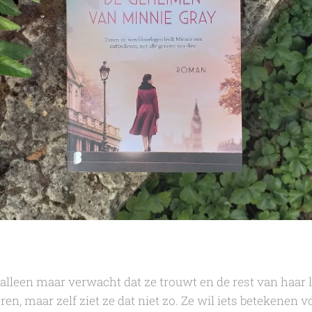
lleen maar verwacht dat ze trouwt en de rest van haar l
n, maar zelf ziet ze dat niet zo. Ze wil iets betekenen 