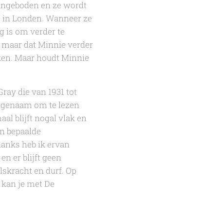
aangeboden en ze wordt
ng in Londen. Wanneer ze
g is om verder te
n maar dat Minnie verder
ken. Maar houdt Minnie
ray die van 1931 tot
ngenaam om te lezen
al blijft nogal vlak en
n bepaalde
danks heb ik ervan
n er blijft geen
skracht en durf. Op
 kan je met
De