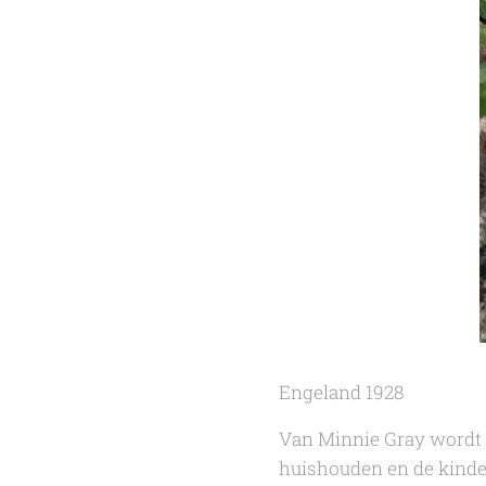
Engeland 1928
Van Minnie Gray wordt a
huishouden en de kindere