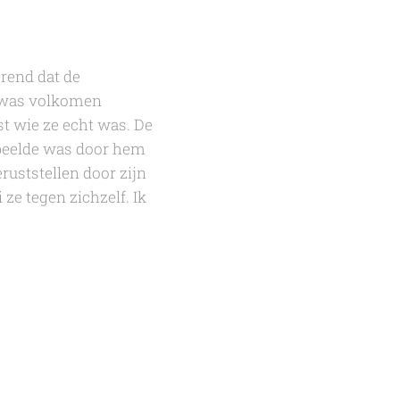
erend dat de
e was volkomen
t wie ze echt was. De
speelde was door hem
ruststellen door zijn
 ze tegen zichzelf. Ik