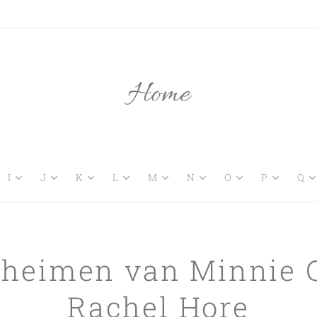
Home
I
J
K
L
M
N
O
P
Q
eheimen van Minnie G
Rachel Hore