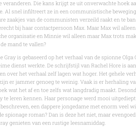
e veranderen. Die kans krijgt ze uit onverwachte hoek 
e. Al snel infiltreert ze in een communistische bewegi
ure zaakjes van de communisten verzeild raakt en te ban
erecht bij haar contactpersoon Max. Maar Max wil allee
che organisatie en Minnie wil alleen maar Max trots ma
r de mand te vallen?
e Gray
is gebaseerd op het verhaal van de spionne Olga G
ime dienst werkte. De schrijfstijl van
Rachel Hore
is aa
 over het verhaal zelf lagen wat hoger. Het gehele verha
jn er jammer genoeg te weinig. Vaak is er herhaling va
oek wat het af en toe zelfs wat langdradig maakt. Deson
te leren kennen. Haar personage werd mooi uitgediept e
eschreven, een dappere jongedame met enorm veel wil
e spionage roman? Dan is deze het niet, maar evengoed
Gray
genieten van een rustige leesnamiddag.