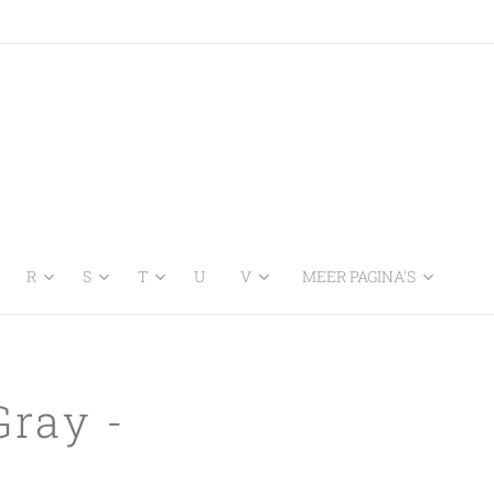
R
S
T
U
V
MEER PAGINA'S
ray -