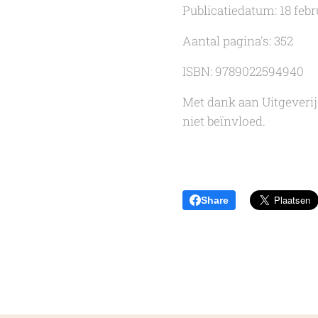
Publicatiedatum: 18 febr
Aantal pagina's: 352
ISBN: 9789022594940
Met dank aan Uitgeverij
niet beïnvloed.
Share