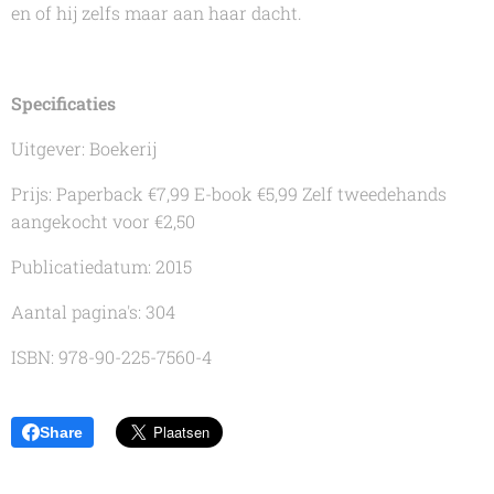
en of hij zelfs maar aan haar dacht.
Specificaties
Uitgever: Boekerij
Prijs: Paperback €7,99 E-book €5,99
Zelf tweedehands
aangekocht voor €2,50
Publicatiedatum: 2015
Aantal pagina's: 304
ISBN: 978-90-225-7560-4
Share