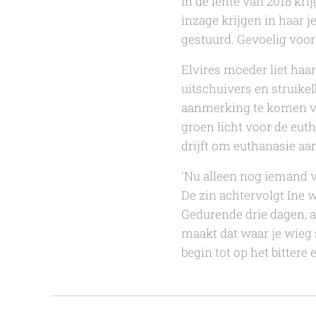
In de lente van 2018 kri
inzage krijgen in haar 
gestuurd. Gevoelig voor 
Elvires moeder liet haar
uitschuivers en struikelb
aanmerking te komen vo
groen licht voor de euth
drijft om euthanasie aan
'Nu alleen nog iemand vi
De zin achtervolgt Ine 
Gedurende drie dagen, a
maakt dat waar je wieg s
begin tot op het bittere 