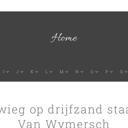
Home
I
J
K
L
M
N
O
P
Q
wieg op drijfzand sta
Van Wymersch