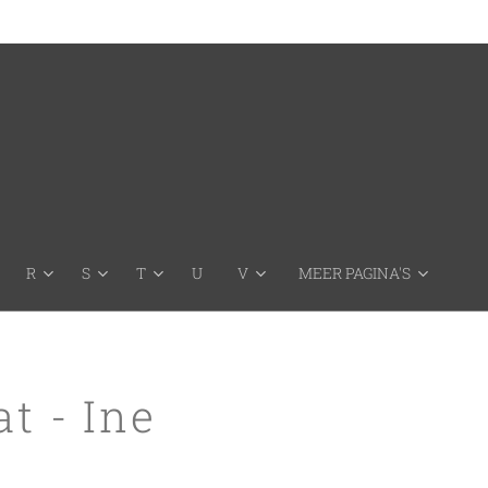
R
S
T
U
V
MEER PAGINA'S
at - Ine