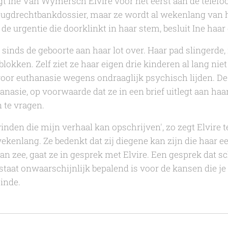
jgt Ine Van Wymersch Elvire voor het eerst aan de telefoo
jeugdrechtbankdossier, maar ze wordt al wekenlang van 
de urgentie die doorklinkt in haar stem, besluit Ine haar
 sinds de geboorte aan haar lot over. Haar pad slingerde
lokken. Zelf ziet ze haar eigen drie kinderen al lang niet 
or euthanasie wegens ondraaglijk psychisch lijden. De
anasie, op voorwaarde dat ze in een brief uitlegt aan ha
 te vragen.
nden die mijn verhaal kan opschrijven', zo zegt Elvire te
wekenlang. Ze bedenkt dat zij diegene kan zijn die haar 
an zee, gaat ze in gesprek met Elvire. Een gesprek dat sc
taat onwaarschijnlijk bepalend is voor de kansen die je kr
einde.