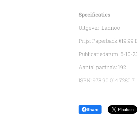
Specificaties
Uitgever: Lannoo
Prijs: Paperback €19,99 
Publicatiedatum: 6-10-2
Aantal pagina's: 192
ISBN: 978 90 014 7280 7
Share