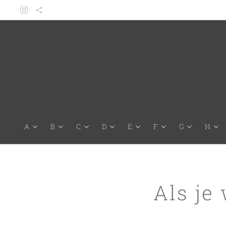
A
B
C
D
E
F
G
H
Als je 