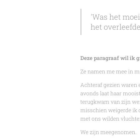
'Was het moeil
het overleefde
Deze paragraaf wil ik g
Ze namen me mee in mi
Achteraf gezien waren e
avonds laat haar mooiste
terugkwam van zijn werk
misschien weigerde ik d
met ons wilden vluchten
We zijn meegenomen.