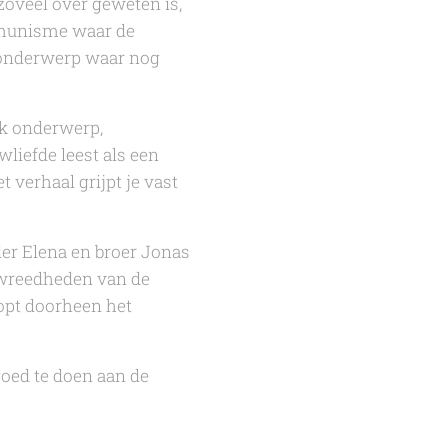
zoveel over geweten is,
ommunisme waar de
n onderwerp waar nog
jk onderwerp,
wliefde
leest als een
t verhaal grijpt je vast
der Elena en broer Jonas
 wreedheden van de
opt doorheen het
goed te doen aan de