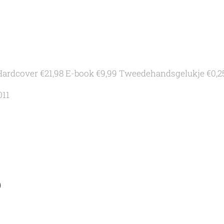
 Hardcover €21,98 E-book €9,99
Tweedehandsgelukje €0,2
011