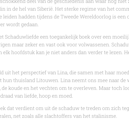
 schokkend deel van de geschiedenis aan waar nog niet 
lin in de hel van Siberië. Het sterke regime van het c
 te leiden hadden tijdens de Tweede Wereldoorlog is ee
er wordt gedaan.
et
Schaduwliefde
een toegankelijk boek over een moeili
rigen maar zeker en vast ook voor volwassenen.
Schadu
n elk hoofdstuk kan je niet anders dan verder te lezen. He
ld uit het perspectief van Lina, die samen met haar moe
t hun thuisland Litouwen. Lina neemt ons mee naar de
 de koude en het vechten om te overleven. Maar toch lo
 draad van liefde, hoop en moed.
oek dat verdient om uit de schaduw te treden om zich te
len, net zoals alle slachtoffers van het stalinisme.