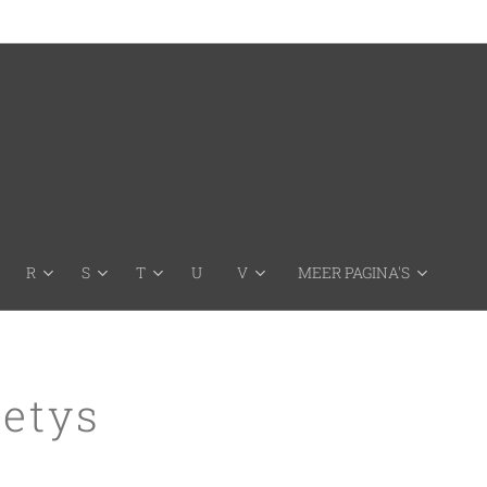
R
S
T
U
V
MEER PAGINA'S
petys