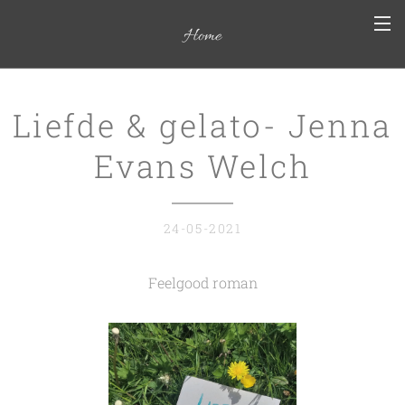
Home
Liefde & gelato- Jenna
Evans Welch
24-05-2021
Feelgood roman