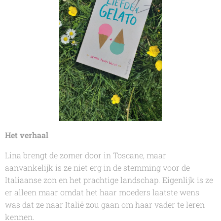
Het verhaal
Lina brengt de zomer door in Toscane, maar
aanvankelijk is ze niet erg in de stemming voor de
Italiaanse zon en het prachtige landschap. Eigenlijk is ze
er alleen maar omdat het haar moeders laatste wens
was dat ze naar Italië zou gaan om haar vader te leren
kennen.