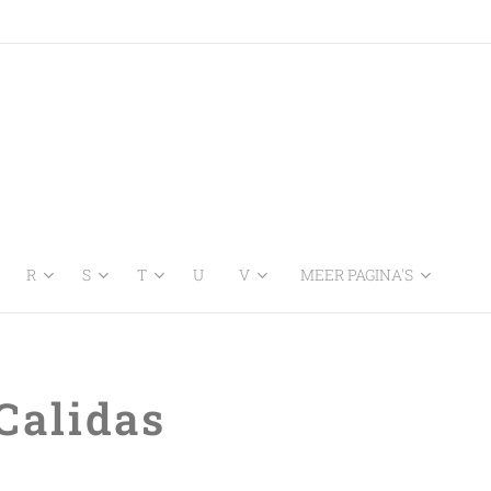
R
S
T
U
V
MEER PAGINA'S
Calidas