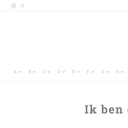
A
B
C
D
E
F
G
H
Ik ben