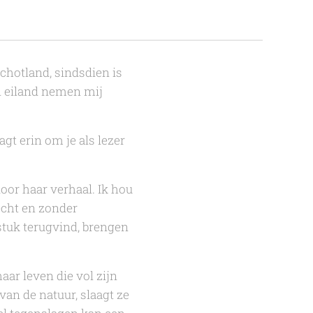
chotland, sindsdien is
 eiland
nemen mij
agt erin om je als lezer
door haar verhaal. Ik hou
echt en zonder
dstuk terugvind, brengen
aar leven die vol zijn
an de natuur, slaagt ze