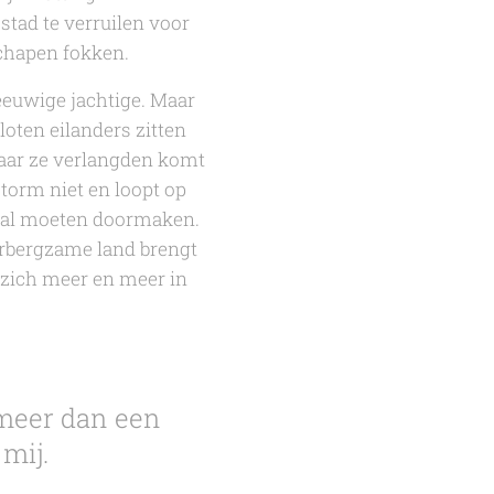
stad te verruilen voor
schapen fokken.
 eeuwige jachtige. Maar
loten eilanders zitten
naar ze verlangden komt
storm niet en loopt op
al moeten doormaken.
erbergzame land brengt
zich meer en meer in
 meer dan een
 mij.