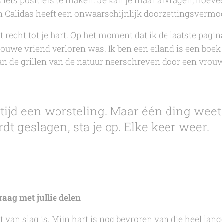
s iets positiefs te maken. Je kan je maar afvragen, hoev
 Calidas
heeft een onwaarschijnlijk doorzettingsvermo
 recht tot je hart. Op het moment dat ik de laatste pagi
 trouwe vriend verloren was.
Ik ben een eiland
is een boek
n de grillen van de natuur neerschreven door een vrouw
ltijd een worsteling. Maar één ding weet 
rdt geslagen, sta je op. Elke keer weer.
raag met jullie delen
at van slag is. Mijn hart is nog bevroren van die heel lang