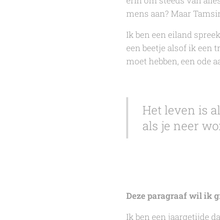
erin om steeds van alle
mens aan? Maar
Tamsin
Ik ben een eiland
spreekt
een beetje alsof ik een
moet hebben, een ode aa
Het leven is a
als je neer wo
Deze paragraaf wil ik g
Ik ben een jaargetijde d