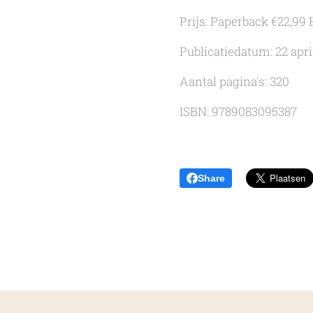
Prijs: Paperback €22,99 
Publicatiedatum: 22 apri
Aantal pagina's: 320
ISBN: 9789083095387
Share