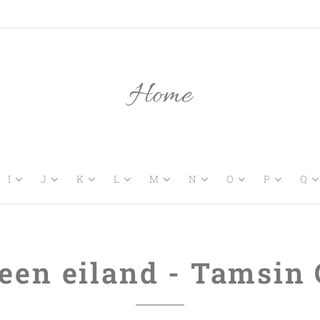
Home
I
J
K
L
M
N
O
P
Q
 een eiland - Tamsin 