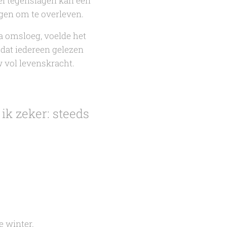
eel tegenslagen kan een
gen om te overleven.
na omsloeg, voelde het
 dat iedereen gelezen
 vol levenskracht.
ik zeker: steeds
e winter.