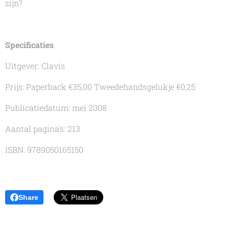
zijn?
Specificaties
Uitgever: Clavis
Prijs: Paperback €35,00
Tweedehandsgelukje €0,25
Publicatiedatum: mei 2008
Aantal pagina's: 213
ISBN: 9789050165150
Share