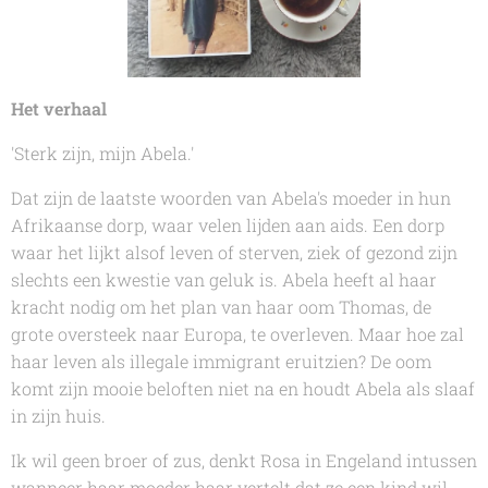
Het verhaal
'Sterk zijn, mijn Abela.'
Dat zijn de laatste woorden van Abela's moeder in hun
Afrikaanse dorp, waar velen lijden aan aids. Een dorp
waar het lijkt alsof leven of sterven, ziek of gezond zijn
slechts een kwestie van geluk is. Abela heeft al haar
kracht nodig om het plan van haar oom Thomas, de
grote oversteek naar Europa, te overleven. Maar hoe zal
haar leven als illegale immigrant eruitzien? De oom
komt zijn mooie beloften niet na en houdt Abela als slaaf
in zijn huis.
Ik wil geen broer of zus, denkt Rosa in Engeland intussen
wanneer haar moeder haar vertelt dat ze een kind wil