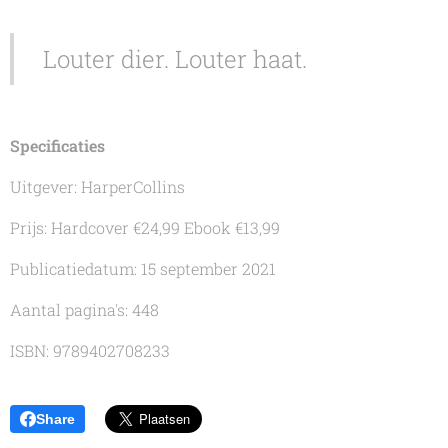
Louter dier. Louter haat.
Specificaties
Uitgever: HarperCollins
Prijs: Hardcover €24,99 Ebook €13,99
Publicatiedatum: 15 september 2021
Aantal pagina's: 448
ISBN: 9789402708233
Share