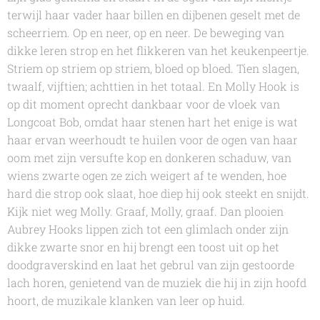
terwijl haar vader haar billen en dijbenen geselt met de
scheerriem. Op en neer, op en neer. De beweging van
dikke leren strop en het flikkeren van het keukenpeertje.
Striem op striem op striem, bloed op bloed. Tien slagen,
twaalf, vijftien; achttien in het totaal. En Molly Hook is
op dit moment oprecht dankbaar voor de vloek van
Longcoat Bob, omdat haar stenen hart het enige is wat
haar ervan weerhoudt te huilen voor de ogen van haar
oom met zijn versufte kop en donkeren schaduw, van
wiens zwarte ogen ze zich weigert af te wenden, hoe
hard die strop ook slaat, hoe diep hij ook steekt en snijdt.
Kijk niet weg Molly. Graaf, Molly, graaf. Dan plooien
Aubrey Hooks lippen zich tot een glimlach onder zijn
dikke zwarte snor en hij brengt een toost uit op het
doodgraverskind en laat het gebrul van zijn gestoorde
lach horen, genietend van de muziek die hij in zijn hoofd
hoort, de muzikale klanken van leer op huid.