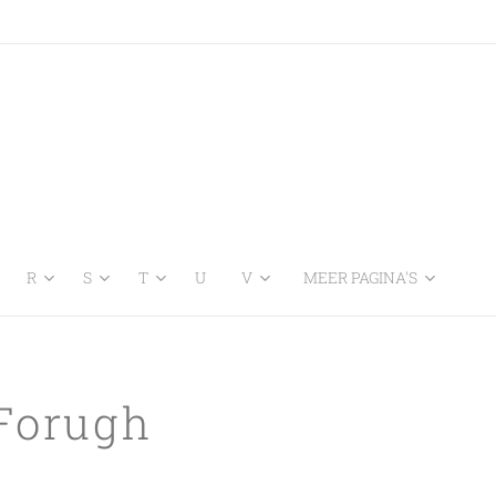
R
S
T
U
V
MEER PAGINA'S
Forugh