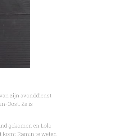
 van zijn avonddienst
am-Oost. Ze is
land gekomen en Lolo
at komt Ramín te weten