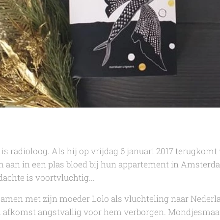
s radioloog. Als hij op vrijdag 6 januari 2017 terugkomt
rah aan in een plas bloed bij hun appartement in Amsterd
achte is voortvluchtig...
 samen met zijn moeder Lolo als vluchteling naar Neder
zijn afkomst angstvallig voor hem verborgen. Mondjesma