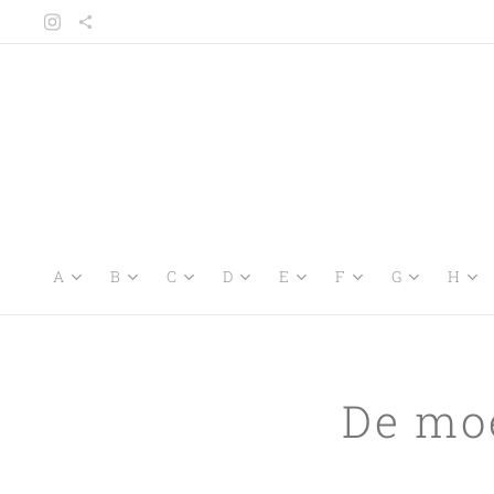
A
B
C
D
E
F
G
H
De mo