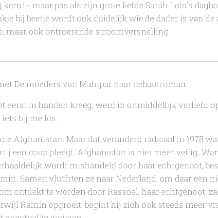
j komt - maar pas als zijn grote liefde Saráh Lolo's dagb
Stukje bij beetje wordt ook duidelijk wie de dader is van d
ge, maar ook ontroerende stroomversnelling.
 met
De moeders van Mahipar
haar debuutroman.
t eerst in handen kreeg, werd in onmiddellijk verliefd o
iets bij me los.
ooie Afghanistan. Maar dat veranderd radicaal in 1978 w
ij een coup pleegt. Afghanistan is niet meer veilig. Wa
haaldelijk wordt mishandeld door haar echtgenoot, besl
amín. Samen vluchten ze naar Nederland, om daar een ni
om ontdekt te worden door Rassoel, haar echtgenoot, za
rwijl Ramín opgroeit, begint hij zich ook steeds meer vra
ft angstvallig zwijgen.