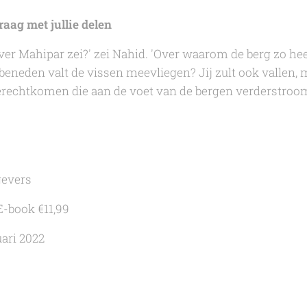
raag met jullie delen
ver Mahipar zei?' zei Nahid. 'Over waarom de berg zo heet
beneden valt de vissen meevliegen? Jij zult ook vallen, ma
 terechtkomen die aan de voet van de bergen verderstroomt
gevers
E-book €11,99
uari 2022