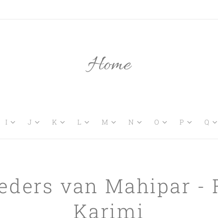
Home
I
J
K
L
M
N
O
P
Q
eders van Mahipar - 
Karimi