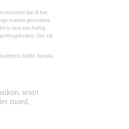
et moment dat ik het
tige manier gevoelens
et is best een heftig
 ga terugdenken.
Het zal
edenis, liefde, familie,
aankon, want
der moed,