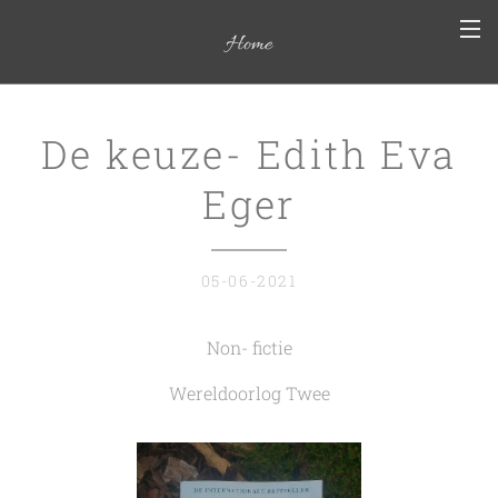
Home
De keuze- Edith Eva
Eger
05-06-2021
Non- fictie
Wereldoorlog Twee