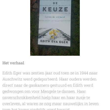
Het verhaal
Edith Eger was zestien jaar oud toen ze in 1944 naar
Auschwitz werd gedeporteerd. Haar ouders werden
direct naar de gaskamers gestuurd en Edith werd
gedwongen om voor Mengele te dansen. Haar
onverschrokkenheid hielp haar en haar zusje te
overleven, al waren ze nog maar nauwelijks in leven
toen het kamp eindelijk werd bevrijd.