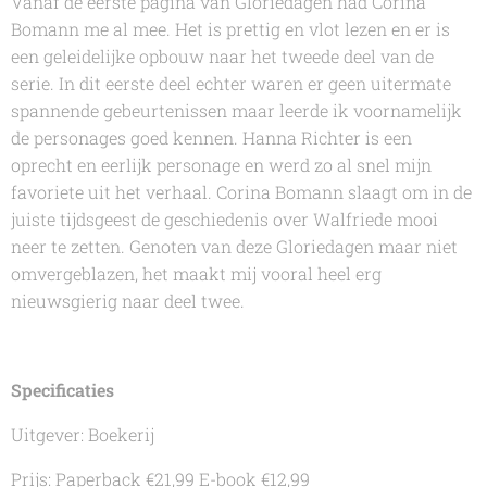
Vanaf de eerste pagina van
Gloriedagen
had
Corina
Bomann
me al mee. Het is prettig en vlot lezen en er is
een geleidelijke opbouw naar het tweede deel van de
serie. In dit eerste deel echter waren er geen uitermate
spannende gebeurtenissen maar leerde ik voornamelijk
de personages goed kennen. Hanna Richter is een
oprecht en eerlijk personage en werd zo al snel mijn
favoriete uit het verhaal.
Corina Bomann
slaagt om in de
juiste tijdsgeest de geschiedenis over Walfriede mooi
neer te zetten. Genoten van deze
Gloriedagen
maar niet
omvergeblazen
,
het maakt mij vooral heel erg
nieuwsgierig naar deel twee.
Specificaties
Uitgever: Boekerij
Prijs: Paperback €21,99 E-book €12,99