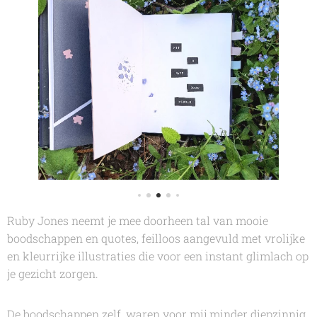
Ruby Jones
neemt je mee doorheen tal van mooie
boodschappen en quotes, feilloos aangevuld met vrolijke
en kleurrijke illustraties die voor een instant glimlach op
je gezicht zorgen.
De boodschappen zelf, waren voor mij minder diepzinnig