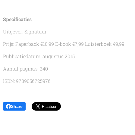
Specificaties
Uitgever: Signatuur
Prijs: Paperback €10,99 E-book €7,99 Luisterboek €9,99
Publicatiedatum: augustus 2015
Aantal pagina's: 240
ISBN: 9789056725976
Share