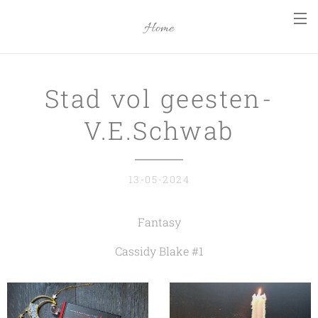
Home
Stad vol geesten-
V.E.Schwab
13-05-2024
Fantasy
Cassidy Blake #1