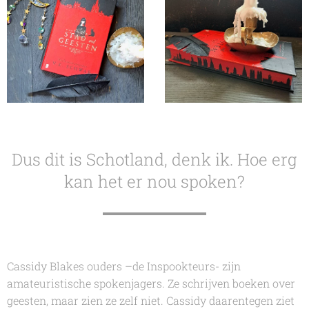
Dus dit is Schotland, denk ik. Hoe erg
kan het er nou spoken?
Cassidy Blakes ouders –de Inspookteurs- zijn
amateuristische spokenjagers. Ze schrijven boeken over
geesten, maar zien ze zelf niet. Cassidy daarentegen ziet