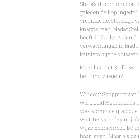
Stella's droom om ooit
geleden de kop ingedruk
vreemde kerstetalage v
knappe man. Nadat Stel
heeft, blijkt dat Aiden 
verwachtingen in biedt A
kerstetalage te ontwerp
Maar lukt het Stella we
het rond vliegen?
Window Shopping
van
ware liefdesserenades m
voorkomende grappige 
wist
Tessa Bailey
mij ab
wijze neerschreef. De o
haar leven. Maar als de 