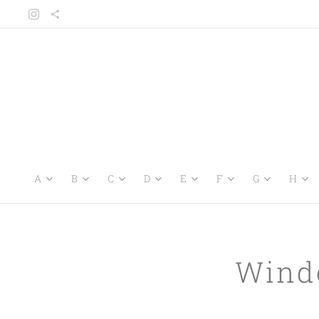
A
B
C
D
E
F
G
H
Wind