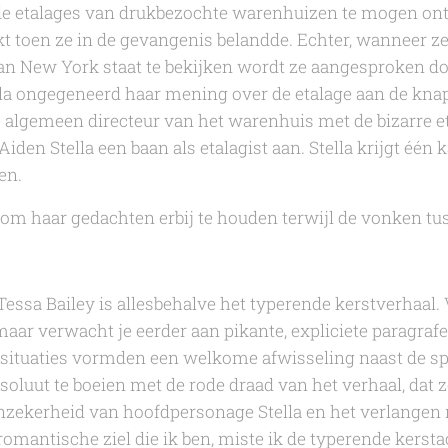
 de etalages van drukbezochte warenhuizen te mogen on
t toen ze in de gevangenis belandde. Echter, wanneer z
an New York staat te bekijken wordt ze aangesproken do
la ongegeneerd haar mening over de etalage aan de kn
de algemeen directeur van het warenhuis met de bizarre et
iden Stella een baan als etalagist aan. Stella krijgt één
en.
l om haar gedachten erbij te houden terwijl de vonken tu
Tessa Bailey
is allesbehalve het typerende kerstverhaal.
aar verwacht je eerder aan pikante, expliciete paragraf
situaties vormden een welkome afwisseling naast de s
soluut te boeien met de rode draad van het verhaal, dat ze
nzekerheid van hoofdpersonage Stella en het verlangen
romantische ziel die ik ben, miste ik de typerende kerstac