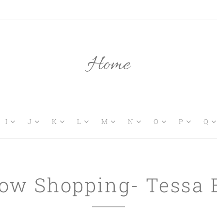
Home
I
J
K
L
M
N
O
P
Q
ow Shopping- Tessa B