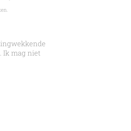
zen.
azingwekkende
. Ik mag niet