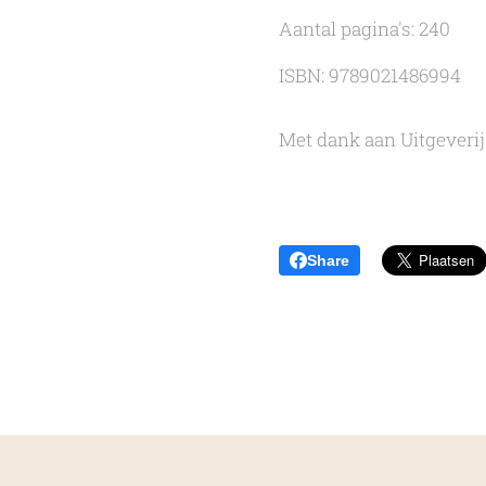
Aantal pagina's: 240
ISBN: 9789021486994
Met dank aan Uitgeverij
Share