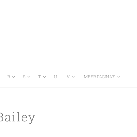
R
S
T
U
V
MEER PAGINA'S
ailey