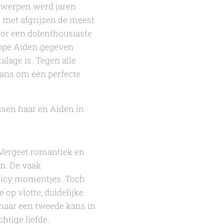
twerpen werd jaren
e met afgrijzen de meest
or een dolenthousiaste
appe Aiden gegeven
alage is. Tegen alle
 kans om één perfecte
ssen haar en Aiden in
 Vergeet romantiek en
en. De vaak
picy momentjes. Toch
 op vlotte, duidelijke
 naar een tweede kans in
htige liefde.