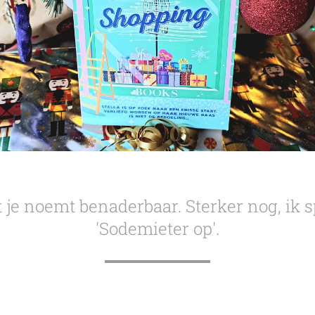
t je noemt benaderbaar. Sterker nog, ik 
'Sodemieter op'.