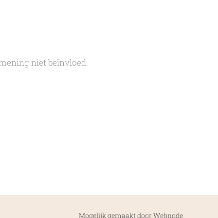
 mening niet beïnvloed.
Mogelijk gemaakt door
Webnode