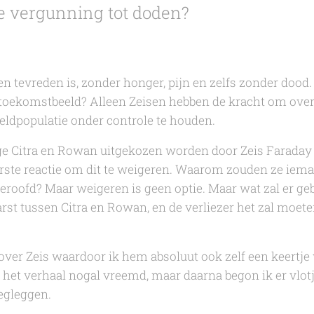
e vergunning tot doden?
n tevreden is, zonder honger, pijn en zelfs zonder dood. 
 toekomstbeeld? Alleen Zeisen hebben de kracht om over
eldpopulatie onder controle te houden.
ge Citra en Rowan uitgekozen worden door Zeis Faraday 
eerste reactie om dit te weigeren. Waarom zouden ze iem
eroofd? Maar weigeren is geen optie. Maar wat zal er g
arst tussen Citra en Rowan, en de verliezer het zal moe
 over
Zeis
waardoor ik hem absoluut ook zelf een keertje 
k het verhaal nogal vreemd, maar daarna begon ik er vlo
egleggen.