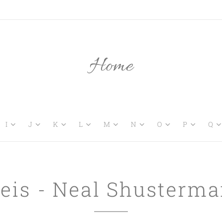
Home
I
J
K
L
M
N
O
P
Q
eis - Neal Shusterm