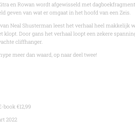
 Citra en Rowan wordt afgewisseld met dagboekfragment
eeld geven van wat er omgaat in het hoofd van een Zeis.
l van
Neal Shusterman
leest het verhaal heel makkelijk 
 het klopt. Door gans het verhaal loopt een zekere spannin
achte cliffhanger.
hype meer dan waard, op naar deel twee!
E-book €12,99
rt 2022