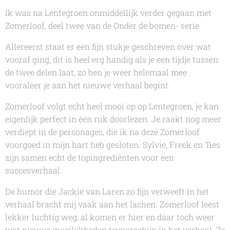
Ik was na
Lentegroen
onmiddellijk verder gegaan met
Zomerloof
, deel twee van de
Onder de bomen
- serie.
Allereerst staat er een fijn stukje geschreven over wat
vooraf ging, dit is heel erg handig als je een tijdje tussen
de twee delen laat, zo ben je weer helemaal mee
vooraleer je aan het nieuwe verhaal begint.
Zomerloof
volgt echt heel mooi op op
Lentegroen
, je kan
eigenlijk perfect in één ruk doorlezen. Je raakt nog meer
verdiept in de personages, die ik na deze
Zomerloof
voorgoed in mijn hart heb gesloten. Sylvie, Freek en Ties
zijn samen echt de topingrediënten voor een
succesverhaal.
De humor die
Jackie van Laren
zo fijn verweeft in het
verhaal bracht mij vaak aan het lachen.
Zomerloof
leest
lekker luchtig weg, al komen er hier en daar toch weer
wat nieuwe moeilijkheden tevoorschijn in het verhaal. Ze