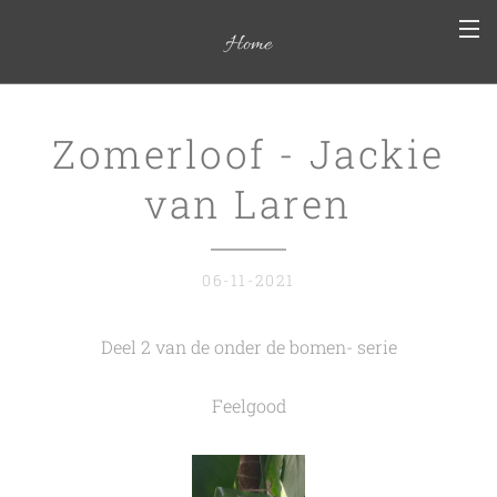
Home
Zomerloof - Jackie
van Laren
06-11-2021
Deel 2 van de
onder de bomen- serie
Feelgood